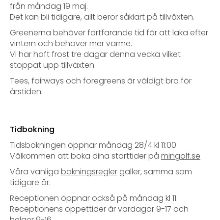
från måndag 19 maj.
Det kan bli tidigare, allt beror såklart på tillväxten.
Greenerna behöver fortfarande tid för att läka efter
vintern och behöver mer värme.
Vi har haft frost tre dagar denna vecka vilket
stoppat upp tillväxten.
Tees, fairways och foregreens är väldigt bra för
årstiden.
Tidbokning
Tidsbokningen öppnar måndag 28/4 kl 11:00
Välkommen att boka dina starttider på
mingolf.se
Våra vanliga
bokningsregler
gäller, samma som
tidigare år.
Receptionen öppnar också på måndag kl 11.
Receptionens öppettider är vardagar 9-17 och
helger 9-16.