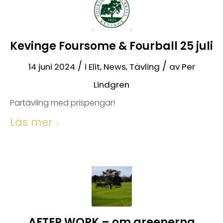
Kevinge Foursome & Fourball 25 juli
/
/
14 juni 2024
i
Elit
,
News
,
Tävling
av
Per
Lindgren
Partävling med prispengar!
Läs mer
AFTER WORK – om greenerna