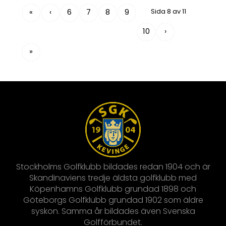
«
‹
6
7
8
9
Sida 8 av 11
10
›
»
Stockholms Golfklubb bildades redan 1904 och är
Skandinaviens tredje äldsta golfklubb med
Köpenhamns Golfklubb grundad 1898 och
Göteborgs Golfklubb grundad 1902 som äldre
syskon. Samma år bildades även Svenska
Golfförbundet.