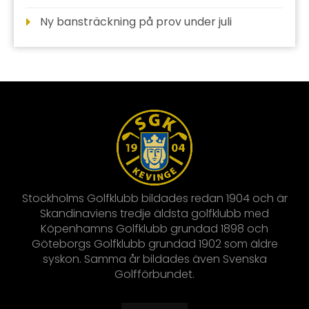
Ny bansträckning på prov under juli
Stockholms Golfklubb bildades redan 1904 och är
Skandinaviens tredje äldsta golfklubb med
Köpenhamns Golfklubb grundad 1898 och
Göteborgs Golfklubb grundad 1902 som äldre
syskon. Samma år bildades även Svenska
Golfförbundet.