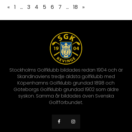
«
1
…
3
4
5
6
7
…
18
»
Stockholms Golfklubb bildades redan 1904 och är
Skandinaviens tredje äldsta golfklubb med
Köpenhamns Golfklubb grundad 1898 och
Göteborgs Golfklubb grundad 1902 som äldre
syskon. Samma år bildades även Svenska
Golfförbundet.