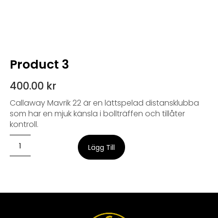
Product 3
400.00
kr
Callaway Mavrik 22 är en lättspelad distansklubba
som har en mjuk känsla i bollträffen och tillåter
kontroll.
Lägg Till