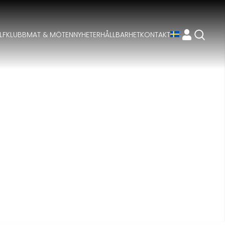
LFKLUBB
MAT & MÖTEN
NYHETER
HÅLLBARHET
KONTAKT