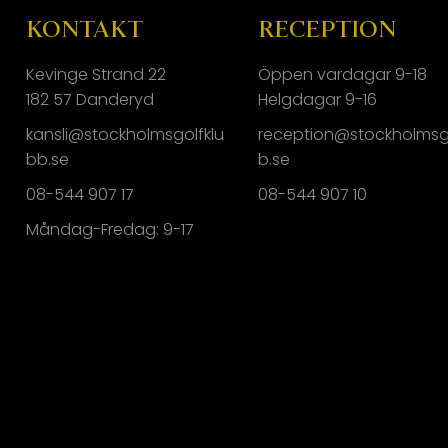
KONTAKT
RECEPTION
Kevinge Strand 22
Öppen vardagar 9-18
182 57 Danderyd
Helgdagar 9-16
kansli@stockholmsgolfklu
reception@stockholmsg
bb.se
b.se
08-544 907 17
08-544 907 10
Måndag-Fredag: 9-17