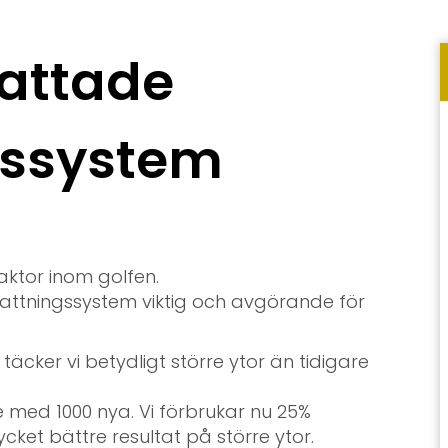
attade
gssystem
faktor inom golfen.
vattningssystem viktig och avgörande för
cker vi betydligt större ytor än tidigare
re med 1000 nya. Vi förbrukar nu 25%
cket bättre resultat på större ytor.