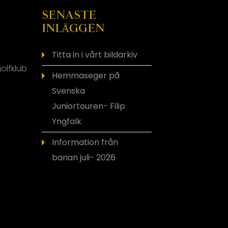
SENASTE
INLÄGGEN
Titta in i vårt bildarkiv
olfklub
Hemmaseger på
Svenska
Juniortouren- Filip
Yngfalk
Information från
banan juli- 2026