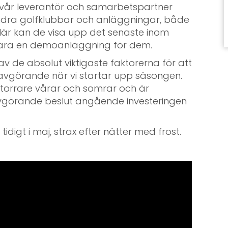
r vår leverantör och samarbetspartner
ndra golfklubbar och anläggningar, både
Här kan de visa upp det senaste inom
 vara en demoanläggning för dem.
v de absolut viktigaste faktorerna för att
avgörande när vi startar upp säsongen.
t torrare vårar och somrar och är
avgörande beslut angående investeringen
idigt i maj, strax efter nätter med frost.