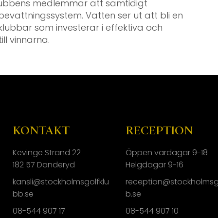
lubbens medlemmar att samtidigt
bevattningssystem. Vatten ser ut att bli en
klubbar som investerar i effektiva och
ll vinnarna.
KONTAKT
RECEPTION
Kevinge Strand 22
Öppen vardagar 9-18
182 57 Danderyd
Helgdagar 9-16
kansli@stockholmsgolfklu
reception@stockholmsg
bb.se
b.se
08-544 907 17
08-544 907 10