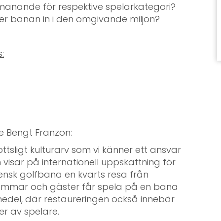
tmanande för respektive spelarkategori?
ter banan in i den omgivande miljön?
:
e Bengt Franzon:
tsligt kulturarv som vi känner ett ansvar
 visar på internationell uppskattning för
vensk golfbana en kvarts resa från
emmar och gäster får spela på en bana
el, där restaureringen också innebär
er av spelare.