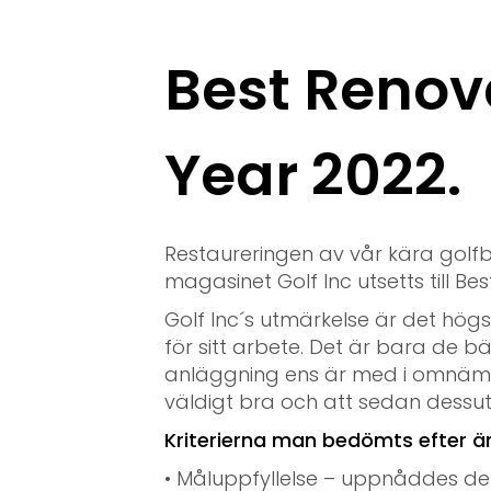
Best Renova
Year 2022.
Restaureringen av vår kära golf
magasinet Golf Inc utsetts till Be
Golf Inc´s utmärkelse är det hög
för sitt arbete. Det är bara de bä
anläggning ens är med i omnämn
väldigt bra och att sedan dessuto
Kriterierna man bedömts efter är
• Måluppfyllelse – uppnåddes 