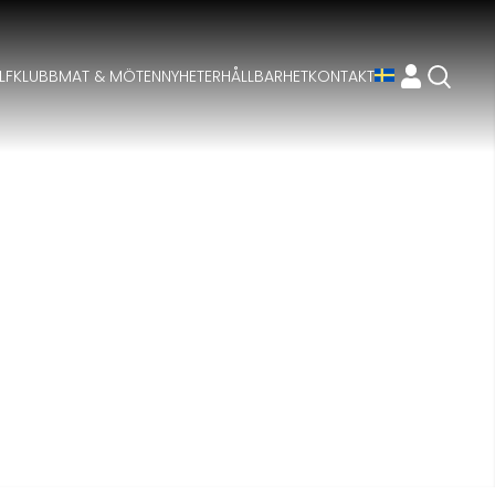
LFKLUBB
MAT & MÖTEN
NYHETER
HÅLLBARHET
KONTAKT