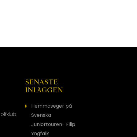
SENASTE
INLÄGGEN
Hemmaseger på
olfklub
Svenska
Juniortouren- Filip
Yngfalk