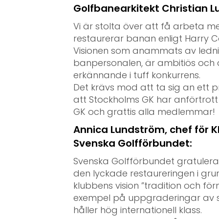
Golfbanearkitekt Christian L
Vi är stolta över att få arbeta m
restaurerar banan enligt Harry Co
Visionen som anammats av ledni
banpersonalen, är ambitiös och d
erkännande i tuff konkurrens.
Det krävs mod att ta sig an ett p
att Stockholms GK har anförtrot
GK och grattis alla medlemmar!
Annica Lundström, chef för 
Svenska Golfförbundet:
Svenska Golfförbundet gratulerar
den lyckade restaureringen i grun
klubbens vision ”tradition och för
exempel på uppgraderingar av 
håller hög internationell klass.