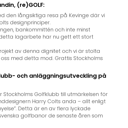
undin, (re)GOLF:
ed den långsiktiga resa på Kevinge där vi
lts designprinciper.
ngen, bankommittén och inte minst
etta lagarbete har nu gett ett stort
rojekt av denna dignitet och vi är stolta
t oss med detta mod. Grattis Stockholms
Klubb- och anläggningsutveckling på
 Stockholms Golfklubb till utmärkelsen för
ddesignern Harry Colts anda – allt enligt
nyelse”. Detta är en av flera lyckade
svenska golfbanor de senaste åren som