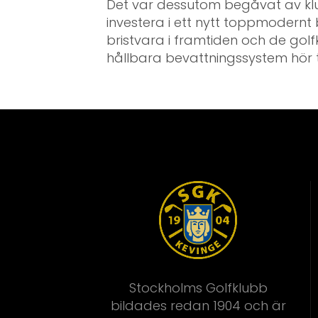
Det var dessutom begåvat av k
investera i ett nytt toppmodernt 
bristvara i framtiden och de golf
hållbara bevattningssystem hör ti
Stockholms Golfklubb
bildades redan 1904 och är