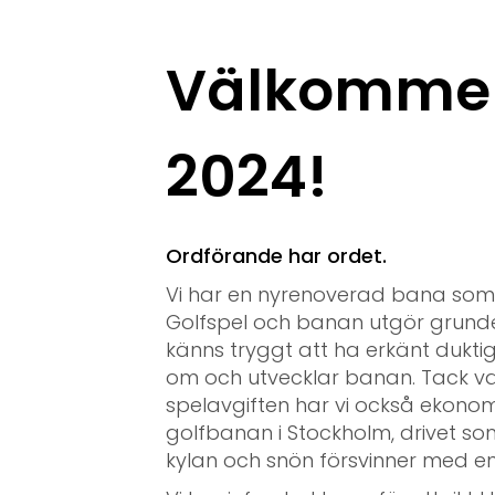
Välkommen 
2024!
Ordförande har ordet.
Vi har en nyrenoverad bana som ha
Golfspel och banan utgör grund
känns tryggt att ha erkänt dukt
om och utvecklar banan. Tack va
spelavgiften har vi också ekonom
golfbanan i Stockholm, drivet so
kylan och snön försvinner med en