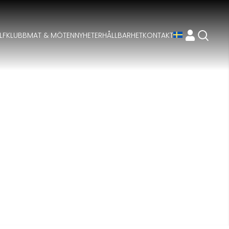
LFKLUBB
MAT & MÖTEN
NYHETER
HÅLLBARHET
KONTAKT