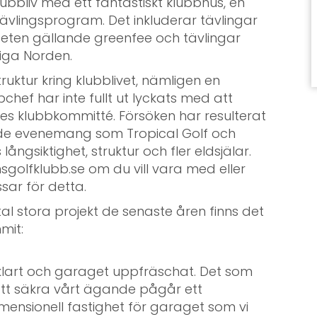
 klubbliv med ett fantastiskt klubbhus, en
ävlingsprogram. Det inkluderar tävlingar
beten gällande greenfee och tävlingar
iga Norden.
ruktur kring klubblivet, nämligen en
chef har inte fullt ut lyckats med att
es klubbkommitté. Försöken har resulterat
ade evenemang som Tropical Golf och
ngsiktighet, struktur och fler eldsjälar.
golfklubb.se om du vill vara med eller
ar för detta.
tal stora projekt de senaste åren finns det
mit:
klart och garaget uppfräschat. Det som
r att säkra vårt ägande pågår ett
mensionell fastighet för garaget som vi