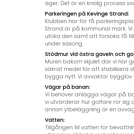
äger. Det är en knölig process so
Parkeringen på Kevinge Strand:
Klubben har för få parkeringspl
Strand är på kommunal mark. Vi
utöka den samt att försöka få till
under säsong.
Stödmur vid östra gaveln och go
Muren bakom skjulet där vi har gol
säkrat medel för att stabilisera 
bygga nytt. Vi avvaktar bygglo
Vägar på banan:
Vi behöver anlägga vägar på ba
vi utvärderar hur golfare rör sig och
annan ytbeläggning är en avvägni
Vatten:
Tillgången till vatten för bevatt