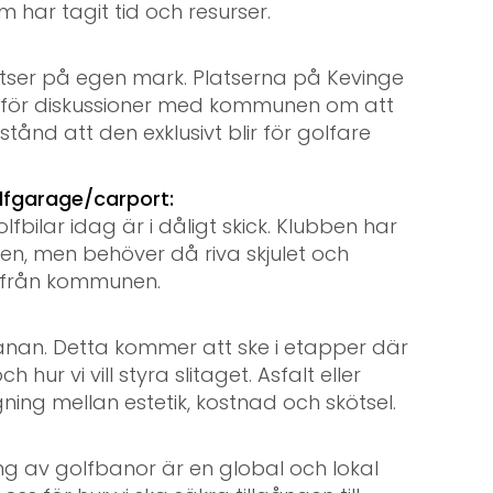
m har tagit tid och resurser.
atser på egen mark. Platserna på Kevinge
 för diskussioner med kommunen om att
stånd att den exklusivt blir för golfare
lfgarage/carport:
fbilar idag är i dåligt skick. Klubben har
den, men behöver då riva skjulet och
v från kommunen.
nan. Detta kommer att ske i etapper där
 hur vi vill styra slitaget. Asfalt eller
ng mellan estetik, kostnad och skötsel.
ning av golfbanor är en global och lokal