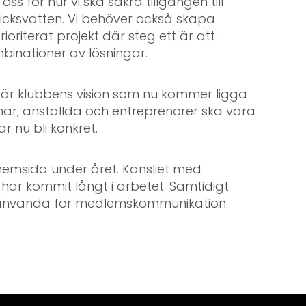
 för hur vi ska säkra tillgången till
icksvatten. Vi behöver också skapa
ioriterat projekt där steg ett är att
mbinationer av lösningar.
” är klubbens vision som nu kommer ligga
mar, anställda och entreprenörer ska vara
 nu bli konkret.
hemsida under året. Kansliet med
r kommit långt i arbetet. Samtidigt
ka använda för medlemskommunikation.