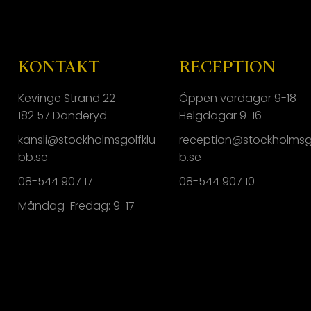
KONTAKT
RECEPTION
Kevinge Strand 22
Öppen vardagar 9-18
182 57 Danderyd
Helgdagar 9-16
kansli@stockholmsgolfklu
reception@stockholmsg
bb.se
b.se
08-544 907 17
08-544 907 10
Måndag-Fredag: 9-17