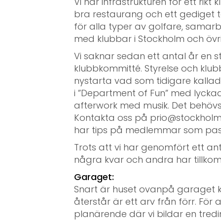
Vi har infrastrukturen för ett rikt
bra restaurang och ett gediget t
för alla typer av golfare, samar
med klubbar i Stockholm och övr
Vi saknar sedan ett antal år en st
klubbkommitté. Styrelse och klubb
nystarta vad som tidigare kallad
i ”Department of Fun” med lyck
afterwork med musik. Det behövs lå
Kontakta oss på prio@stockholms
har tips på medlemmar som pass
Trots att vi har genomfört ett an
några kvar och andra har tillkom
Garaget:
Snart är huset ovanpå garaget 
återstår är ett arv från förr. Fö
planärende där vi bildar en tredi